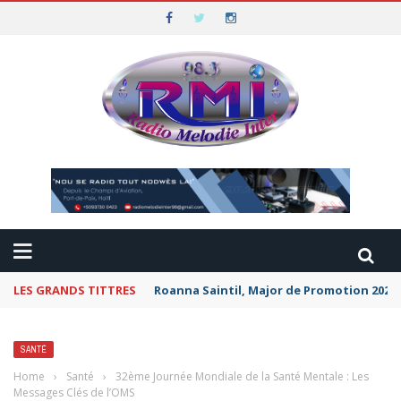
LES GRANDS TITTRES
Roanna Saintil, Major de Promotion 2026 
SANTÉ
Home
›
Santé
›
32ème Journée Mondiale de la Santé Mentale : Les
Messages Clés de l’OMS