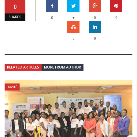
0
SHARES
+
0
0
0
0
0
RELATED ARTICLES
MORE FROM AUTHOR
SANTÉ