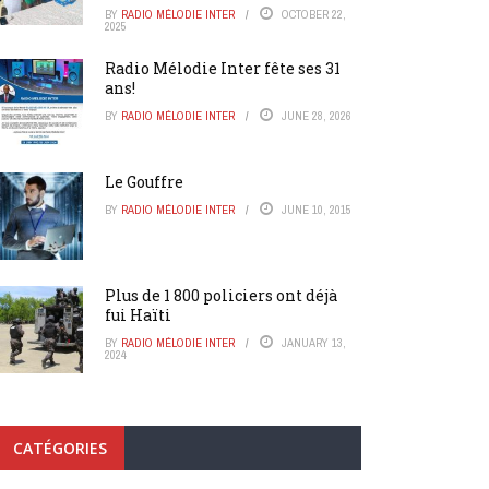
BY
RADIO MÉLODIE INTER
OCTOBER 22,
2025
Radio Mélodie Inter fête ses 31
ans!
BY
RADIO MÉLODIE INTER
JUNE 28, 2026
Le Gouffre
BY
RADIO MÉLODIE INTER
JUNE 10, 2015
Plus de 1 800 policiers ont déjà
fui Haïti
BY
RADIO MÉLODIE INTER
JANUARY 13,
2024
CATÉGORIES