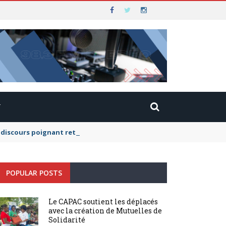
T
scours poignant retraçant leur histoire, elle a exhorté ses camara
POPULAR POSTS
Le CAPAC soutient les déplacés
avec la création de Mutuelles de
Solidarité