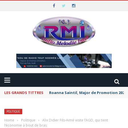
LES GRANDS TITTRES
Roanna Saintil, Major de Promotion 2026 
POLITIQUE
Home
›
Politique
›
Alix Didier Fils-Aimé visite l’AGD, qui tient
l’économie à bout de bras