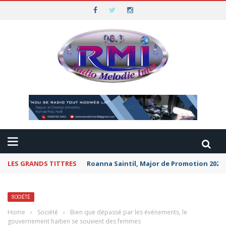
LES GRANDS TITTRES
Roanna Saintil, Major de Promotion 2026 
SOCIÉTÉ
Home
›
Société
›
Bien que dépassé par les événements, le
gouvernement haïtien se souvient des femmes