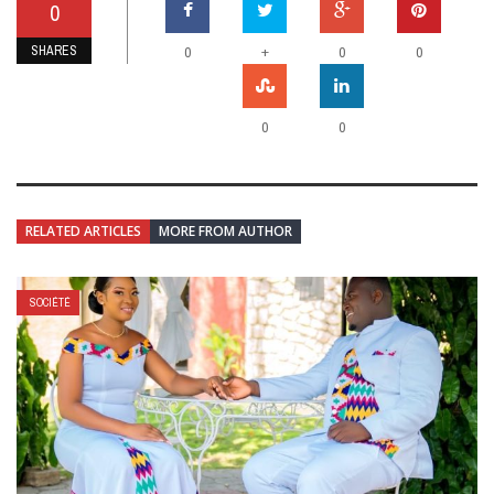
0
SHARES
+
0
0
0
0
0
RELATED ARTICLES
MORE FROM AUTHOR
SOCIÉTÉ