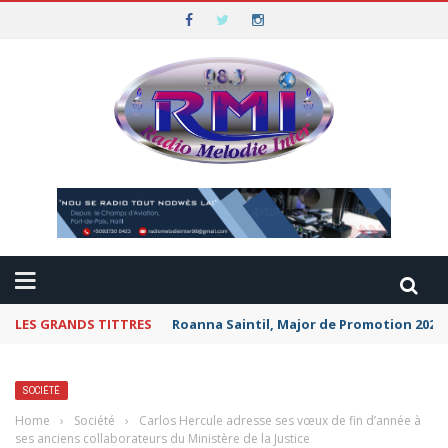
LES GRANDS TITTRES
Roanna Saintil, Major de Promotion 2026 
SOCIÉTÉ
Home
›
Société
›
Carlos Hercule adresse ses vœux de fin d’année à
ses anciens collaborateurs du Ministère de la Justice