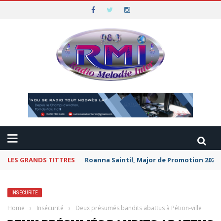
LES GRANDS TITTRES
Roanna Saintil, Major de Promotion 2026 
INSÉCURITÉ
Home
›
Insécurité
›
Deux présumés bandits abattus à Pétion-ville