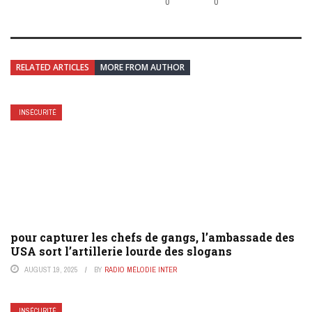
0
0
RELATED ARTICLES
MORE FROM AUTHOR
INSÉCURITÉ
pour capturer les chefs de gangs, l’ambassade des
USA sort l’artillerie lourde des slogans
AUGUST 19, 2025
BY
RADIO MÉLODIE INTER
INSÉCURITÉ