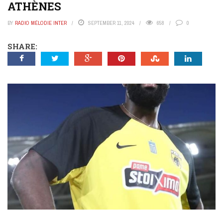
ATHÈNES
BY
RADIO MÉLODIE INTER
SEPTEMBER 11, 2024
658
0
SHARE: