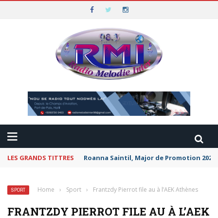
LES GRANDS TITTRES
Roanna Saintil, Major de Promotion 2026 
Home
›
Sport
›
Frantzdy Pierrot file au à l’AEK Athènes
SPORT
FRANTZDY PIERROT FILE AU À L’AEK