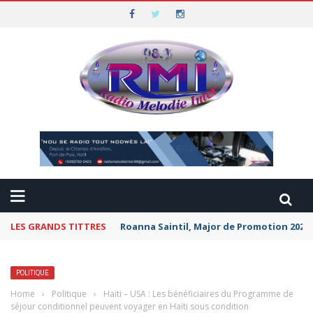
LES GRANDS TITTRES
Roanna Saintil, Major de Promotion 2026 
POLITIQUE
Home
›
Politique
›
Haïti – USA : Les bénéficiaires du Programme de
séjour conditionnel peuvent voyager en Haïti sous condition