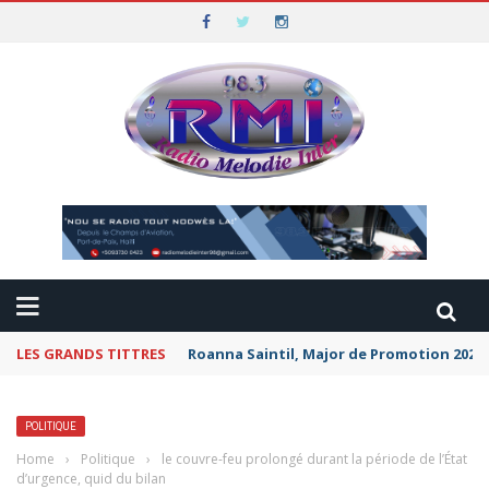
LES GRANDS TITTRES
Roanna Saintil, Major de Promotion 2026 
POLITIQUE
Home
›
Politique
›
le couvre-feu prolongé durant la période de l’État
d’urgence, quid du bilan