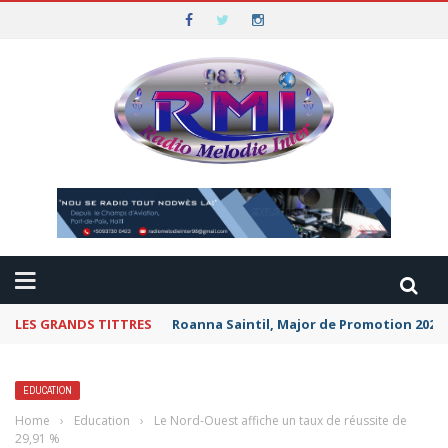
LES GRANDS TITTRES
Roanna Saintil, Major de Promotion 2026 
EDUCATION
Home
›
Education
›
Le Nord-Ouest affiche un taux de réussite de
29,91 %