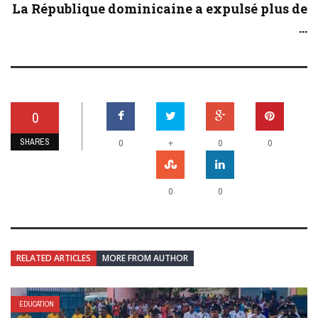
La République dominicaine a expulsé plus de
...
0
SHARES
+
0
0
0
0
0
RELATED ARTICLES
MORE FROM AUTHOR
EDUCATION