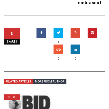
embrasent ...
0
SHARES
+
0
0
0
0
0
RELATED ARTICLES
MORE FROM AUTHOR
POLITIQUE