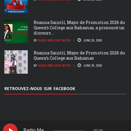
Roanna Saintil, Major de Promotion 2026 du
Queen’s College aux Bahamas, a prononcé un
discours ...
BY
RADIO MÉLODIE INTER
JUNE 25, 2026
Roanna Saintil, Major de Promotion 2026 du
Queen’s College aux Bahamas
BY
RADIO MÉLODIE INTER
JUNE 25, 2026
RETROUVEZ-NOUS SUR FACEBOOK
ACCUEIL
NOS ÉMMISIONS
Radio Melodie Inter
00:00