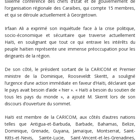
sixième conférence des chefs d’État et de gouvernement de
l’organisation régionale des Caraïbes, qui compte 15 membres,
et qui se déroule actuellement à Georgetown.
Irfaan Ali a exprimé son inquiétude face à la crise politique,
socio-économique et sécuritaire que traverse actuellement
Haïti, en soulignant que tout ce qui entrave les intérêts du
peuple haïtien représente une immense préoccupation pour les
dirigeants de la région.
De son côté, le président sortant de la CARICOM et Premier
ministre de la Dominique, Rooseveldt Skeritt, a souligné
l’urgence d’une action immédiate en faveur d’Haïti, déclarant que
le pays avait besoin d’aide « hier ». « Haïti a besoin du soutien de
tous les pays du monde », a ajouté M. Skerrit lors de son
discours d’ouverture du sommet.
Haïti est membre de la CARICOM, aux côtés d’autres nations
telles que Antigua-et-Barbuda, Barbade, Bahamas, Belize,
Dominique, Grenade, Guyana, Jamaïque, Montserrat, Saint-
Kitts-et-Nevis, Sainte-Lucie, Saint-Vincent-et-les-Grenadines,