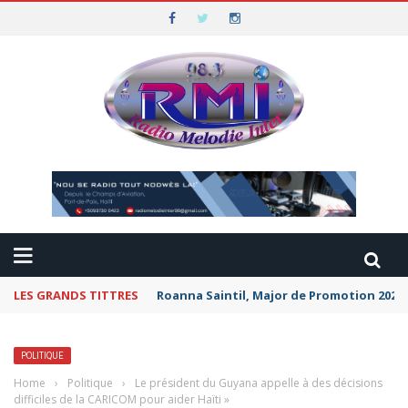
LES GRANDS TITTRES
Roanna Saintil, Major de Promotion 2026 
POLITIQUE
Home
›
Politique
›
Le président du Guyana appelle à des décisions
difficiles de la CARICOM pour aider Haïti »