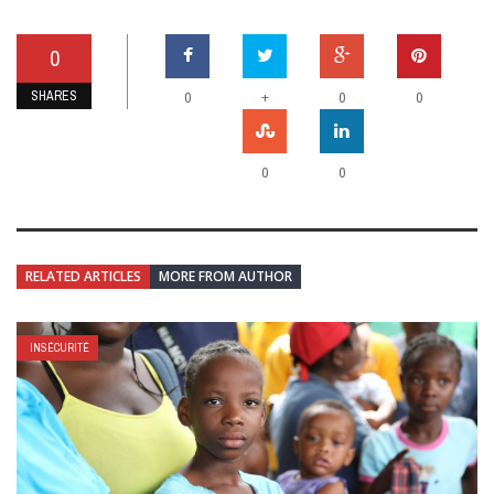
0
SHARES
+
0
0
0
0
0
RELATED ARTICLES
MORE FROM AUTHOR
INSÉCURITÉ