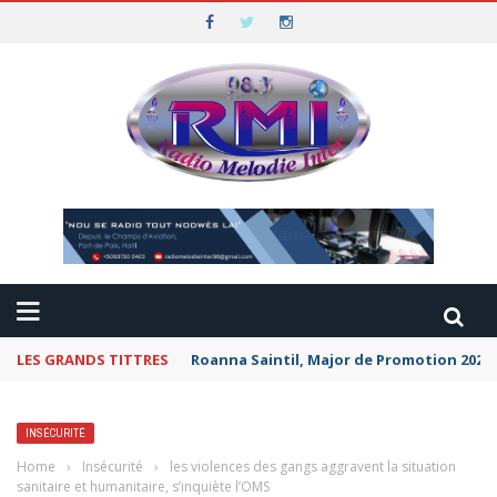
LES GRANDS TITTRES
Roanna Saintil, Major de Promotion 2026 
INSÉCURITÉ
Home
›
Insécurité
›
les violences des gangs aggravent la situation
sanitaire et humanitaire, s’inquiète l’OMS