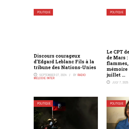
POLITIQUE
POLITIQUE
Le CPT d
Discours courageux
de Mars :
d’Edgard Leblanc Fils à la
flammes,
tribune des Nations-Unies
mémoire p
juillet ...
SEPTEMBER 27, 2024
BY
RADIO
MÉLODIE INTER
JULY 7, 2025
POLITIQUE
POLITIQUE