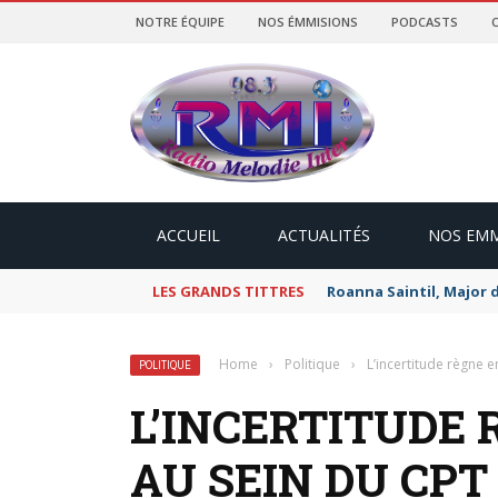
NOTRE ÉQUIPE
NOS ÉMMISIONS
PODCASTS
ACCUEIL
ACTUALITÉS
NOS EMM
LES GRANDS TITTRES
Roanna Saintil, Major 
Home
›
Politique
›
L’incertitude règne 
POLITIQUE
L’INCERTITUDE
AU SEIN DU CPT