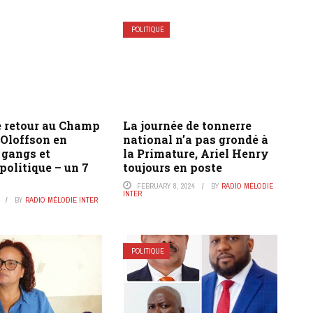
POLITIQUE
e retour au Champ
La journée de tonnerre
 Oloffson en
national n’a pas grondé à
 gangs et
la Primature, Ariel Henry
olitique – un 7
toujours en poste
FEBRUARY 8, 2024
BY
RADIO MÉLODIE
INTER
BY
RADIO MÉLODIE INTER
POLITIQUE