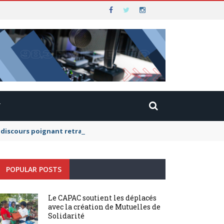
T
scours poignant retraçant leur histoire, elle a exhorté ses camara
POPULAR POSTS
Le CAPAC soutient les déplacés
avec la création de Mutuelles de
Solidarité