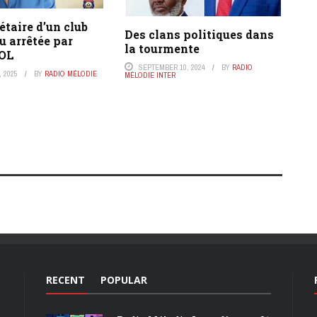
étaire d’un club
Des clans politiques dans
u arrêtée par
la tourmente
POL
SEPTEMBER 10, 2024
BY
RADIO
 2025
BY
RADIO MÉLODIE
MÉLODIE INTER
RECENT
POPULAR