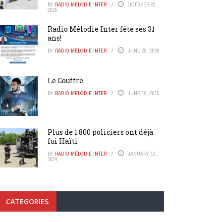
BY
RADIO MÉLODIE INTER
OCTOBER 22,
2025
Radio Mélodie Inter fête ses 31
ans!
BY
RADIO MÉLODIE INTER
JUNE 28, 2026
Le Gouffre
BY
RADIO MÉLODIE INTER
JUNE 10, 2015
Plus de 1 800 policiers ont déjà
fui Haïti
BY
RADIO MÉLODIE INTER
JANUARY 13,
2024
CATEGORIES