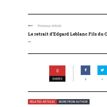
Previous Article
Le retrait d’Edgard Leblanc Fils du 
...
0
SHARES
+
0
RELATED ARTICLES
MORE FROM AUTHOR