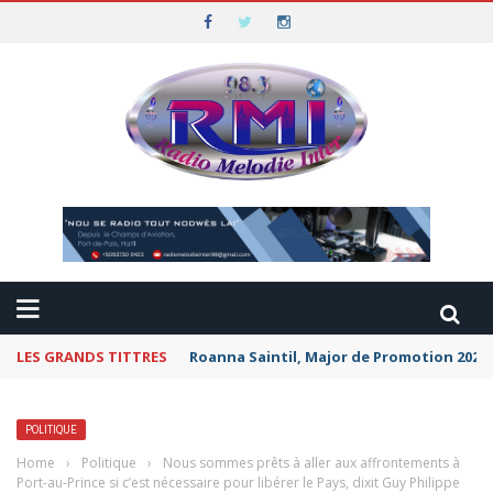
LES GRANDS TITTRES
Roanna Saintil, Major de Promotion 2026 
POLITIQUE
Home
›
Politique
›
Nous sommes prêts à aller aux affrontements à
Port-au-Prince si c’est nécessaire pour libérer le Pays, dixit Guy Philippe