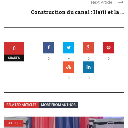
Next Article
Construction du canal : Haïti et la ...
0
SHARES
+
0
0
0
0
0
RELATED ARTICLES
MORE FROM AUTHOR
POLITIQUE