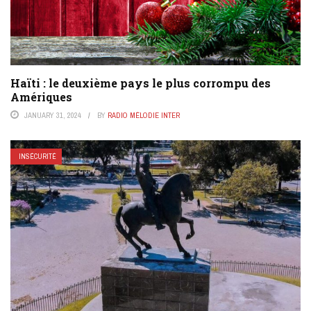
Haïti : le deuxième pays le plus corrompu des
Amériques
JANUARY 31, 2024
BY
RADIO MÉLODIE INTER
INSÉCURITÉ