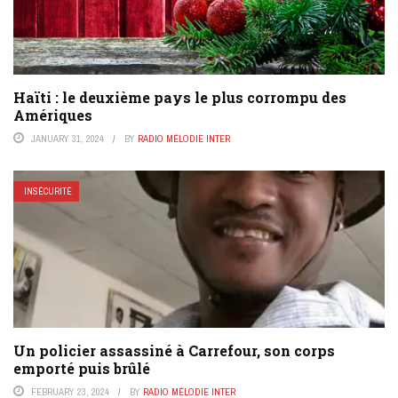
Haïti : le deuxième pays le plus corrompu des
Amériques
JANUARY 31, 2024
BY
RADIO MÉLODIE INTER
INSÉCURITÉ
Un policier assassiné à Carrefour, son corps
emporté puis brûlé
FEBRUARY 23, 2024
BY
RADIO MÉLODIE INTER