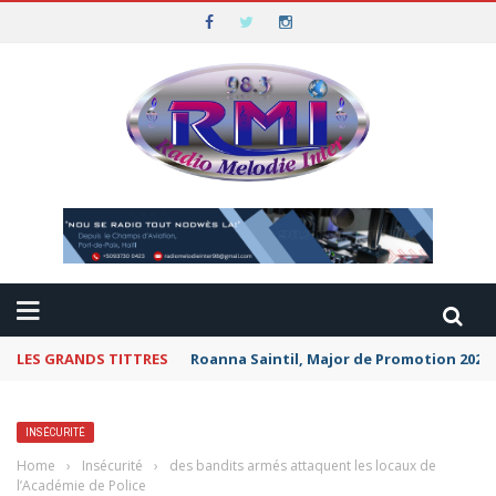
LES GRANDS TITTRES
Roanna Saintil, Major de Promotion 2026 
INSÉCURITÉ
Home
›
Insécurité
›
des bandits armés attaquent les locaux de
l’Académie de Police