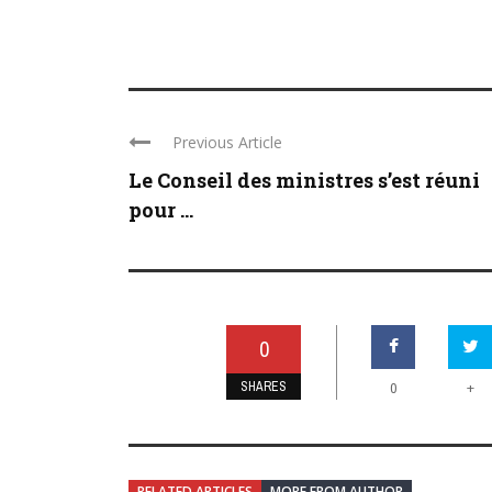
Previous Article
Le Conseil des ministres s’est réuni
pour ...
0
SHARES
+
0
RELATED ARTICLES
MORE FROM AUTHOR