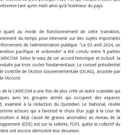
ésenter tant qu’en Haïti ainsi qu’à l’extérieur du pays.
ge quant au mode de fonctionnement de cette transition,
 prennent du temps pour intervenir sur des sujets importants
renforcement de l’administration publique. “Le 03 avril 2024, un
sition pacifique et ordonnée” a été conclu entre 9 parties
CARICOM. Selon le vœu de cet accord historique et inclusif, la
onduite par trois socles fondamentaux: Le conseil présidentiel
de contrôle de l’Action Gouvernementale (OCAG), assistée par
e l’Accord.
s de la CARICOM a une fois de plus créé un autre scandale qui
itiques avec les groupes armés qui occupent des espaces
, examiné à la rédaction du Quotidien Le National, révèle
omme acteurs qui a favorisé le choix d’un juge à la cour de
oposition a déjà causé de graves anomalies au niveau de la
oppement (EDE) est sur la sellette, l’OPL quitte le collectif du
cembre ont encore démontré leur desunion.