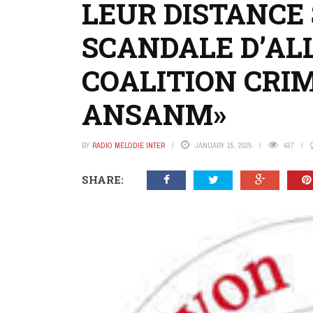
LEUR DISTANCE 
SCANDALE D’AL
COALITION CRIM
ANSANM»
BY
RADIO MÉLODIE INTER
JANUARY 15, 2025
437
SHARE: