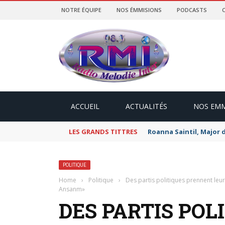
NOTRE ÉQUIPE
NOS ÉMMISIONS
PODCASTS
ACCUEIL
ACTUALITÉS
NOS EMM
LES GRANDS TITTRES
Roanna Saintil, Major 
POLITIQUE
Home
›
Politique
›
Des partis politiques prennent leur 
Ansanm»
DES PARTIS PO