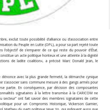
re, exclut toute possibilité d’alliance ou d’association entre
nisation du Peuple en Lutte (OPL), a pour sa part rejeté toute
ans l’objectif de s’emparer de ce qui reste du pouvoir d’État.
onstitue un acte politique honteux et une atteinte à la dignité
tions de ladite coalition», a précisé Marc Donald Jean, le
 dénonce avec la plus grande fermeté, la démarche cynique
loir s’associer sans commune mesure à des gangs armés pour
lèse partie. En conséquence, par décision des composantes
nnalités signataires à la lettre transmise à la CARICOM ne
du secteur” ont fait savoir des membres signataires de cette
politique pour un Compromis Historique, Vickerson Garnier,
 Mathieu du parti politique Veye Yo, qui indiquent aussi que