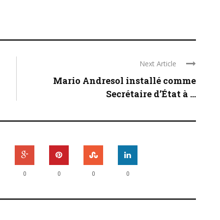
Next Article
Mario Andresol installé comme
Secrétaire d’État à ...
0
0
0
0