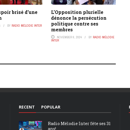
spoir brisé d’une
L’Opposition plurielle
n
dénonce la persécution
politique contre ses
5
BY
RADIO MÉLODIE INTER
membres
NOVEMBER 6, 2024
BY
RADIO MÉLODIE
INTER
RECENT
POPULAR
Radio Mélodie Inter fête ses 31
ans!