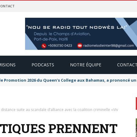
CONTACT
ISIONS
PODCASTS
NOTRE ÉQUIPE
CONTAC
de Promotion 2026 du Queen’s College aux Bahamas, a prononcé un di
distance suite au scandale d’alliance avec la coalition criminelle «Viv
LITIQUES PRENNENT