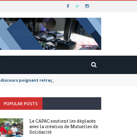
T
scours poignant retraçant leur histoire, elle a exhorté ses camara
POPULAR POSTS
Le CAPAC soutient les déplacés
avec la création de Mutuelles de
Solidarité