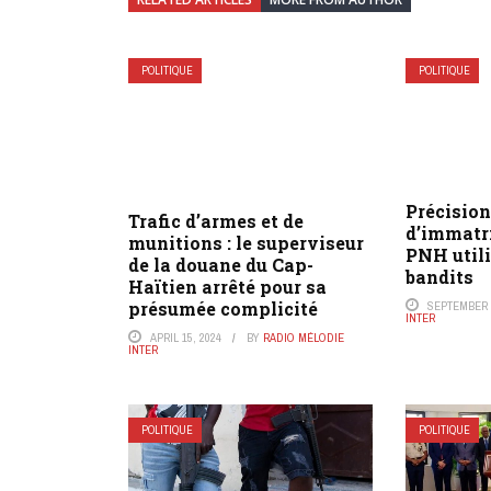
POLITIQUE
POLITIQUE
Précision
Trafic d’armes et de
d’immatri
munitions : le superviseur
PNH utili
de la douane du Cap-
bandits
Haïtien arrêté pour sa
présumée complicité
SEPTEMBER 6
INTER
APRIL 15, 2024
BY
RADIO MÉLODIE
INTER
POLITIQUE
POLITIQUE