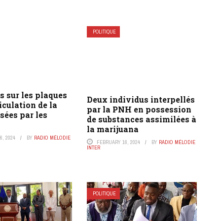
POLITIQUE
s sur les plaques
Deux individus interpellés
culation de la
par la PNH en possession
sées par les
de substances assimilées à
la marijuana
, 2024
BY
RADIO MÉLODIE
FEBRUARY 16, 2024
BY
RADIO MÉLODIE
INTER
POLITIQUE