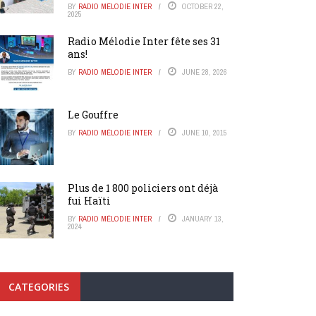
BY
RADIO MÉLODIE INTER
OCTOBER 22,
2025
Radio Mélodie Inter fête ses 31
ans!
BY
RADIO MÉLODIE INTER
JUNE 28, 2026
Le Gouffre
BY
RADIO MÉLODIE INTER
JUNE 10, 2015
Plus de 1 800 policiers ont déjà
fui Haïti
BY
RADIO MÉLODIE INTER
JANUARY 13,
2024
CATEGORIES