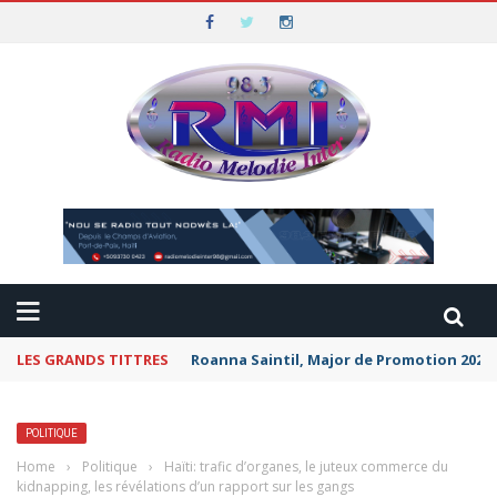
LES GRANDS TITTRES
Roanna Saintil, Major de Promotion 2026 
POLITIQUE
Home
›
Politique
›
Haïti: trafic d’organes, le juteux commerce du
kidnapping, les révélations d’un rapport sur les gangs