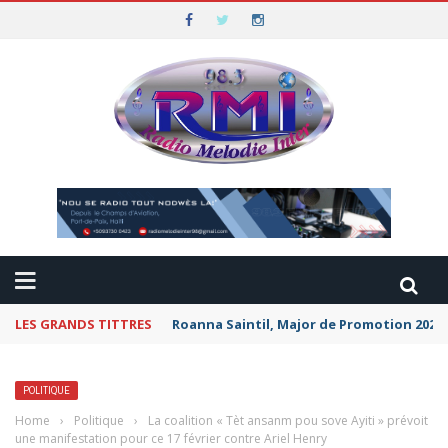
LES GRANDS TITTRES
Roanna Saintil, Major de Promotion 2026 
POLITIQUE
Home
›
Politique
›
La coalition « Tèt ansanm pou sove Ayiti » prévoit
une manifestation pour ce 17 février contre Ariel Henry