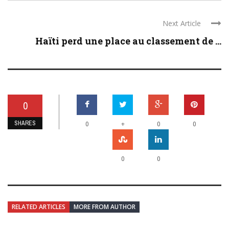
Next Article
Haïti perd une place au classement de ...
0
SHARES
+
0
0
0
0
0
RELATED ARTICLES
MORE FROM AUTHOR