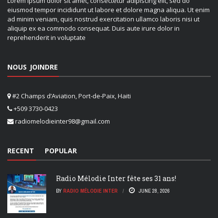
Lorem ipsum dolor sit amet, consectetur adipiscing elit, sed do
eiusmod tempor incididunt ut labore et dolore magna aliqua. Ut enim
ad minim veniam, quis nostrud exercitation ullamco laboris nisi ut
aliquip ex ea commodo consequat. Duis aute irure dolor in
reprehenderit in voluptate
NOUS JOINDRE
#2 Champs d’Aviation, Port-de-Paix, Haiti
+509 3730-0423
radiomelodieinter98@gmail.com
RECENT
POPULAR
Radio Mélodie Inter fête ses 31 ans!
BY
RADIO MÉLODIE INTER
JUNE 28, 2026