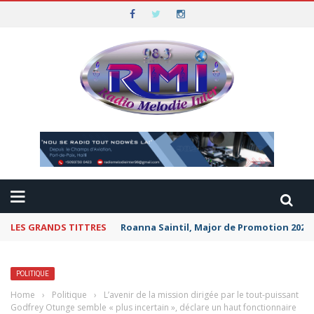
LES GRANDS TITTRES
Roanna Saintil, Major de Promotion 2026 
POLITIQUE
Home
›
Politique
›
L’avenir de la mission dirigée par le tout-puissant
Godfrey Otunge semble « plus incertain », déclare un haut fonctionnaire