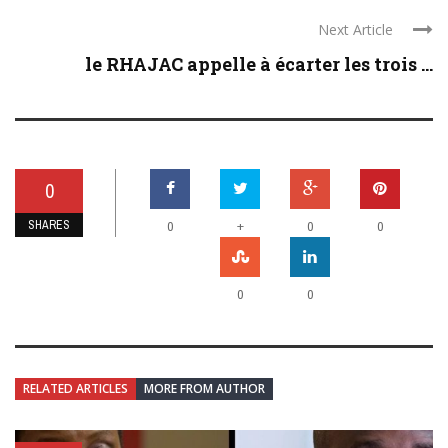
Next Article
le RHAJAC appelle à écarter les trois ...
0
SHARES
+
0
0
0
0
0
RELATED ARTICLES
MORE FROM AUTHOR