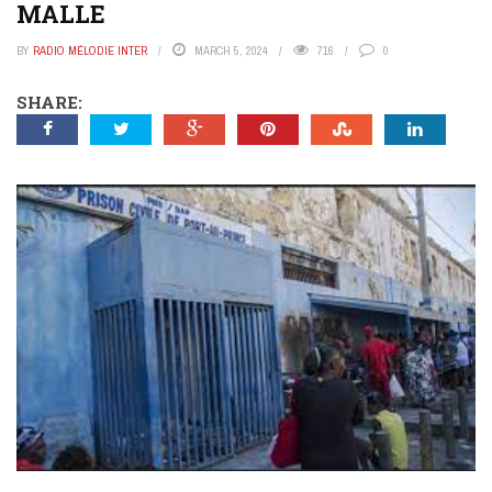
MALLE
BY
RADIO MÉLODIE INTER
MARCH 5, 2024
716
0
SHARE: