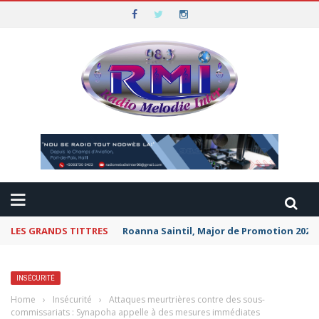
LES GRANDS TITTRES
Roanna Saintil, Major de Promotion 2026 
INSÉCURITÉ
Home
›
Insécurité
›
Attaques meurtrières contre des sous-
commissariats : Synapoha appelle à des mesures immédiates