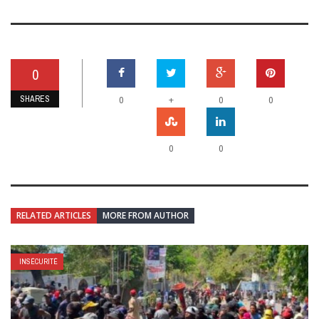
0
SHARES
+
0
0
0
0
0
RELATED ARTICLES
MORE FROM AUTHOR
INSÉCURITÉ