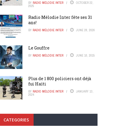
BY
RADIO MÉLODIE INTER
OCTOBER 22,
2025
Radio Mélodie Inter fête ses 31
ans!
BY
RADIO MÉLODIE INTER
JUNE 28, 2026
Le Gouffre
BY
RADIO MÉLODIE INTER
JUNE 10, 2015
Plus de 1 800 policiers ont déjà
fui Haïti
BY
RADIO MÉLODIE INTER
JANUARY 13,
2024
CATEGORIES