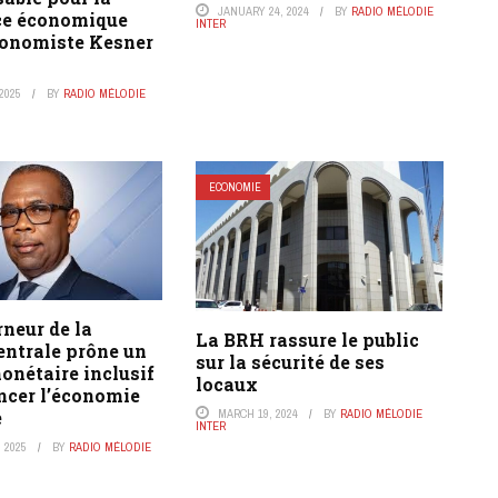
JANUARY 24, 2024
BY
RADIO MÉLODIE
ce économique
INTER
economiste Kesner
2025
BY
RADIO MÉLODIE
ECONOMIE
neur de la
La BRH rassure le public
entrale prône un
sur la sécurité de ses
onétaire inclusif
locaux
ncer l’économie
MARCH 19, 2024
BY
RADIO MÉLODIE
e
INTER
 2025
BY
RADIO MÉLODIE