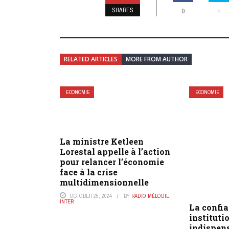
SHARES
+
0
RELATED ARTICLES
MORE FROM AUTHOR
ECONOMIE
ECONOMIE
La ministre Ketleen
Lorestal appelle à l’action
pour relancer l’économie
face à la crise
multidimensionnelle
OCTOBER 25, 2024
BY
RADIO MÉLODIE
INTER
La confia
institutio
indispens