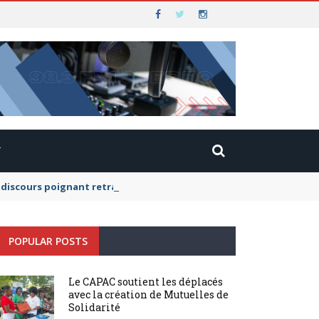
T
scours poignant retraçant leur histoire, elle a exhorté ses camara
POPULAR POSTS
Le CAPAC soutient les déplacés
avec la création de Mutuelles de
Solidarité