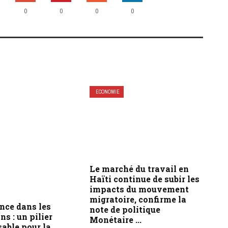
0
0
0
0
ECONOMIE
Le marché du travail en
Haïti continue de subir les
impacts du mouvement
migratoire, confirme la
nce dans les
note de politique
ns : un pilier
Monétaire ...
able pour la