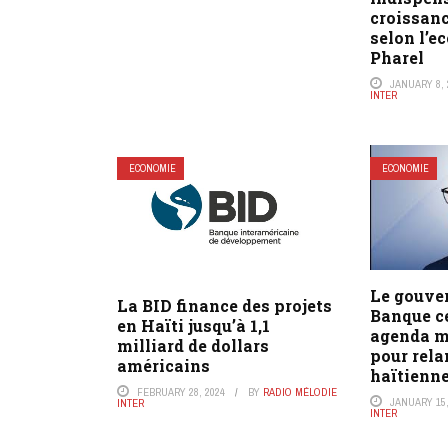
croissan
selon l’
Pharel
JANUARY 8, 
INTER
ECONOMIE
ECONOMIE
Le gouver
La BID finance des projets
Banque c
en Haïti jusqu’à 1,1
agenda m
milliard de dollars
pour rela
américains
haïtienn
FEBRUARY 28, 2024
BY
RADIO MÉLODIE
JANUARY 15,
INTER
INTER