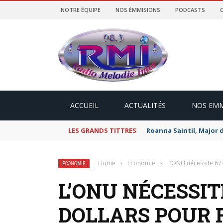
NOTRE ÉQUIPE
NOS ÉMMISIONS
PODCASTS
ACCUEIL
ACTUALITÉS
NOS EMM
LES GRANDS TITTRES
Roanna Saintil, Major 
Home
›
Economie
›
L’ONU nécessite 674 
ECONOMIE
L’ONU NÉCESSIT
DOLLARS POUR F