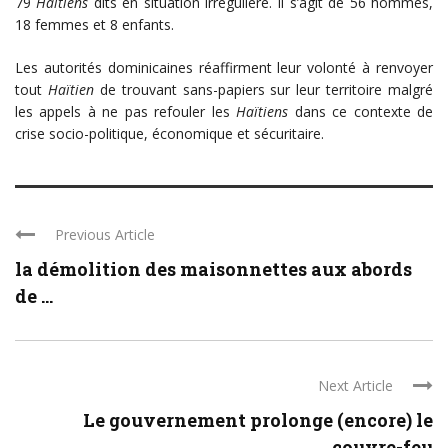
79
Haïtiens
dits en situation irrégulière. Il s’agit de 56 hommes,
18 femmes et 8 enfants.
Les autorités dominicaines réaffirment leur volonté à renvoyer
tout
Haïtien
de trouvant sans-papiers sur leur territoire malgré
les appels à ne pas refouler les
Haïtiens
dans ce contexte de
crise socio-politique, économique et sécuritaire.
Previous Article
la démolition des maisonnettes aux abords
de ...
Next Article
Le gouvernement prolonge (encore) le
couvre-feu