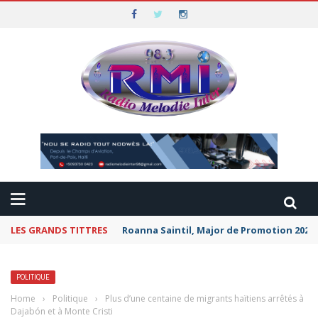
LES GRANDS TITTRES
Roanna Saintil, Major de Promotion 2026 
POLITIQUE
Home
›
Politique
›
Plus d’une centaine de migrants haïtiens arrêtés à
Dajabón et à Monte Cristi