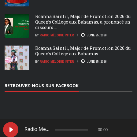
Roanna Saintil, Major de Promotion 2026 du
Queen’s College aux Bahamas, a prononcé un
discours ...
BY
RADIO MÉLODIE INTER
JUNE 25, 2026
Roanna Saintil, Major de Promotion 2026 du
Queen’s College aux Bahamas
BY
RADIO MÉLODIE INTER
JUNE 25, 2026
RETROUVEZ-NOUS SUR FACEBOOK
ACCUEIL
NOS ÉMMISIONS
Radio Melodie Inter
00:00