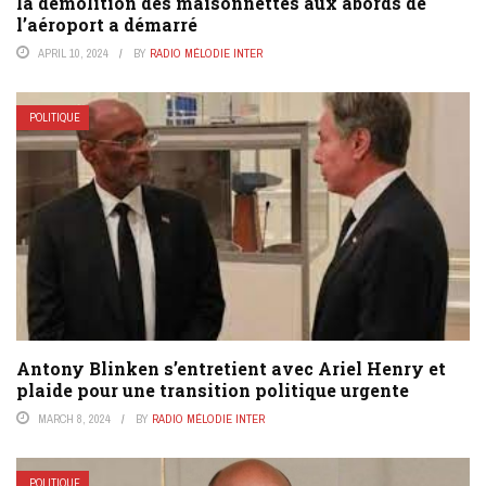
la démolition des maisonnettes aux abords de
l’aéroport a démarré
APRIL 10, 2024
BY
RADIO MÉLODIE INTER
POLITIQUE
Antony Blinken s’entretient avec Ariel Henry et
plaide pour une transition politique urgente
MARCH 8, 2024
BY
RADIO MÉLODIE INTER
POLITIQUE