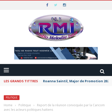
LES GRANDS TITTRES
Roanna Saintil, Major de Promotion 2026 
POLITIQUE
Home
›
Politique
›
Report de la réunion convoquée par la Caricom
avec les acteurs politiques haïtiens