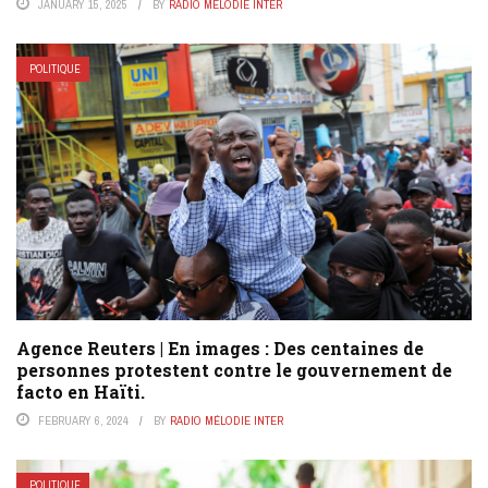
JANUARY 15, 2025
BY
RADIO MÉLODIE INTER
POLITIQUE
Agence Reuters | En images : Des centaines de
personnes protestent contre le gouvernement de
facto en Haïti.
FEBRUARY 6, 2024
BY
RADIO MÉLODIE INTER
POLITIQUE