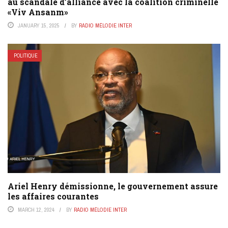
au scandale d’alliance avec la coalition criminelle
«Viv Ansanm»
JANUARY 15, 2025
BY
RADIO MÉLODIE INTER
POLITIQUE
Ariel Henry démissionne, le gouvernement assure
les affaires courantes
MARCH 12, 2024
BY
RADIO MÉLODIE INTER