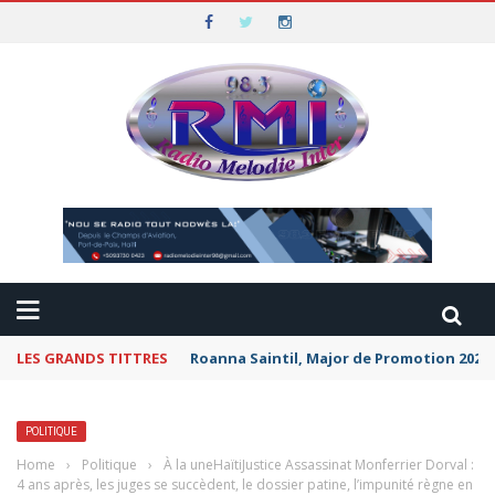
LES GRANDS TITTRES
Roanna Saintil, Major de Promotion 2026 
POLITIQUE
Home
›
Politique
›
À la uneHaïtiJustice Assassinat Monferrier Dorval :
4 ans après, les juges se succèdent, le dossier patine, l’impunité règne en