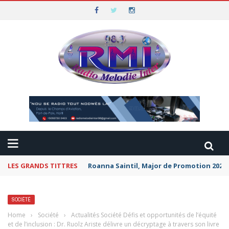
LES GRANDS TITTRES
Roanna Saintil, Major de Promotion 2026 
SOCIÉTÉ
Home
›
Société
›
Actualités Société Défis et opportunités de l’équité
et de l’inclusion : Dr. Ruolz Ariste délivre un décryptage à travers son livre