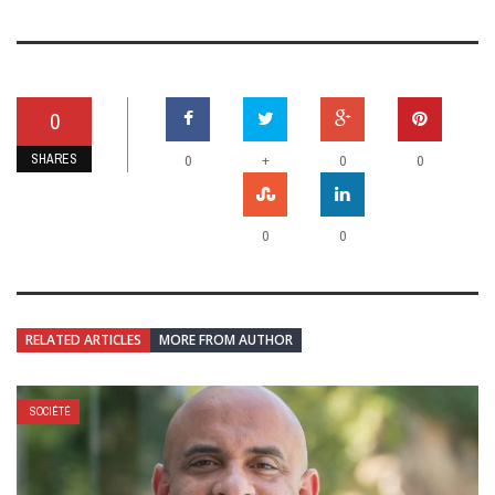
0
SHARES
+
0
0
0
0
0
RELATED ARTICLES
MORE FROM AUTHOR
SOCIÉTÉ