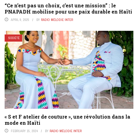
“Ce n’est pas un choix, c’est une mission” : le
PNAPADH mobilise pour une paix durable en Haïti
APRIL 9, 2025
BY
RADIO MÉLODIE INTER
SOCIÉTÉ
« S et F atelier de couture », une révolution dans la
mode en Haïti
FEBRUARY 15, 2024
BY
RADIO MÉLODIE INTER