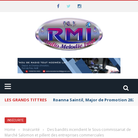
LES GRANDS TITTRES
Roanna Saintil, Major de Promotion 2026 
INSÉCURITÉ
Home
›
Insécurité
›
Des bandits incendient le Sous-commissariat de
Marché Salomon et pillent des entreprises commerciales