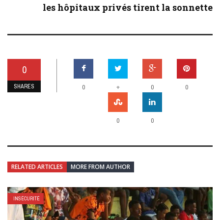
les hôpitaux privés tirent la sonnette
0
SHARES
+
0
0
0
0
0
RELATED ARTICLES
MORE FROM AUTHOR
INSÉCURITÉ