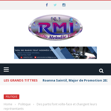
LES GRANDS TITTRES
Roanna Saintil, Major de Promotion 2026 
POLITIQUE
Home
›
Politique
›
Des partis font volte-face et changent leurs
représentants