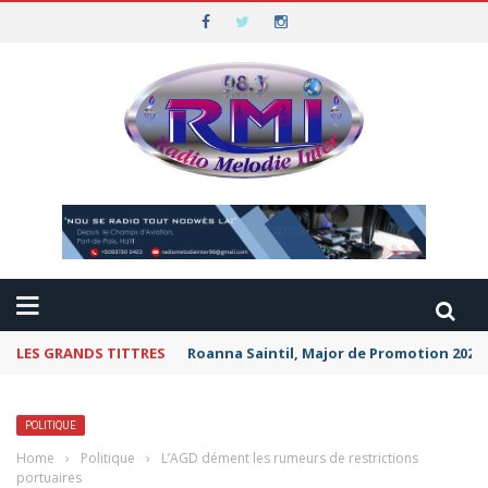
LES GRANDS TITTRES
Roanna Saintil, Major de Promotion 2026 
POLITIQUE
Home
›
Politique
›
L’AGD dément les rumeurs de restrictions
portuaires