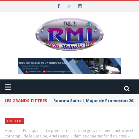
LES GRANDS TITTRES
Roanna Saintil, Major de Promotion 2026 
POLITIQUE
Home
›
Politique
›
Le premier ministre du gouvernement fantoche et
corrompu de la Caraibe, Ariel Henry, « démissionne sur fond de crise »