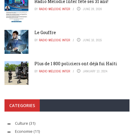
Radio Mélodie Inter fête ses 31 ans!
BY
RADIO MÉLODIE INTER
JUNE 28, 2026
Le Gouffre
BY
RADIO MÉLODIE INTER
JUNE 10, 2015
Plus de 1 800 policiers ont déjà fui Haïti
BY
RADIO MÉLODIE INTER
JANUARY 13, 2024
CATEGORIES
Culture
(31)
Economie
(11)