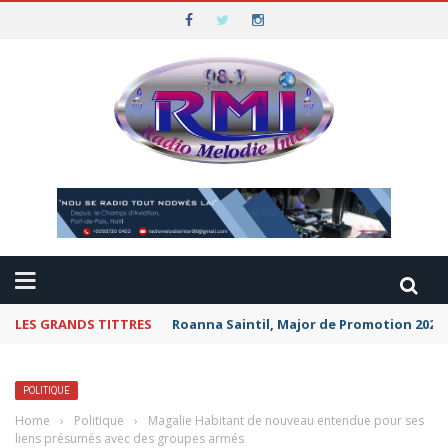
LES GRANDS TITTRES
Roanna Saintil, Major de Promotion 2026 
POLITIQUE
Home
›
Politique
›
Magalie Habitant de nouveau entendue pour ses
liens présumés avec des groupes armés