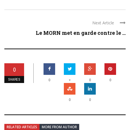
Next Article
Le MORN met en garde contre le ...
0
SHARES
+
0
0
0
0
0
RELATED ARTICLES
MORE FROM AUTHOR